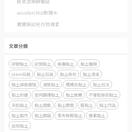
創意塗鴉靜電貼
wonderchild軟積木
寶寶與幼兒衣物清潔
文章分類
矽膠黏土
記憶黏土
無毒黏土
黏土種類
stem玩具
黏土玩具
黏土保存
黏土清潔
黏土誤食處理
液態黏土
媽媽友黏土
黏土玩法
黏土好處
如何選擇黏土
黏土推薦
不會乾掉的黏土
米粒黏土
黏土遊戲
黏土教案
輕黏土
黏土作品
黏土製作
黏土開箱
零失敗輕黏土
像素黏土
幼兒黏土