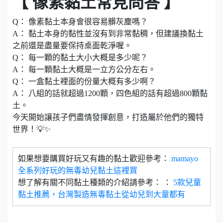
【 像素黏土常見問答 】
Q： 像素黏土本身會很容易髒灰塵嗎？
A： 黏土本身的黏性並沒有到非常黏稠，但建議換黏土
之前還是盡量要保持桌面乾淨喔。
Q： 每一顆的黏土大小大概是多少呢？
A： 每一顆黏土大概是一立方公分左右。
Q： 一盒黏土裡面的份量大概有多少啊？
A： 八組的話就超過1200顆，四色組的話有超過800顆黏
土。
今天開始讓孩子們盡情發揮創意，打造屬於他們的獨特
世界！💡✨
如果想要購買好玩又有趣的黏土歡迎參考：
mamayo
全系列好玩的無毒幼兒黏土這裡買
想了解有關不同黏土種類的介紹請參考： ：
5款兒童
黏土推薦，台灣製造無毒黏土從幼兒到大童都有