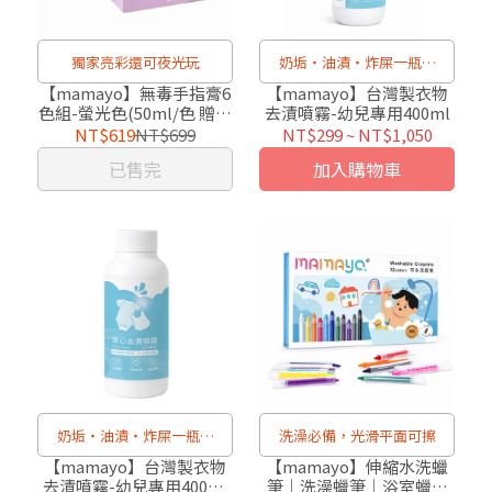
獨家亮彩還可夜光玩
奶垢・油漬・炸屎一瓶搞
定！添加幼兒專用濃縮酵素
【mamayo】無毒手指膏6
【mamayo】台灣製衣物
色組-螢光色(50ml/色 贈操
去漬噴霧-幼兒專用400ml
作手冊)
NT$619
NT$699
NT$299
~
NT$1,050
已售完
加入購物車
奶垢・油漬・炸屎一瓶搞
洗澡必備，光滑平面可擦
定！添加幼兒專用濃縮酵素
【mamayo】台灣製衣物
【mamayo】伸縮水洗蠟
去漬噴霧-幼兒專用400ml
筆｜洗澡蠟筆｜浴室蠟筆