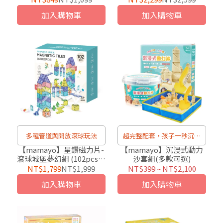
加入購物車
加入購物車
多種管道與開放滾球玩法
超完整配套，孩子一秒沉浸
動物派對
【mamayo】星鑽磁力片-
【mamayo】沉浸式動力
滾球城堡夢幻組 (102pcs，
沙套組(多款可選)
含彩色木球x2、眼睛配件
NT$1,799
NT$1,999
NT$399
~
NT$2,100
x2、大四方磁力片x3，附
加入購物車
加入購物車
VR教學手冊)