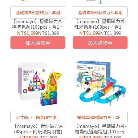
基礎標準形狀磁力片套組
基礎標準形狀磁力片套組
【mamayo】星鑽磁力片-
【mamayo】星鑽磁力片-
標準色系(103pcs，含1顆
珠光色系(103pcs，含1顆
閃亮球、1台磁力車、附VR
閃亮球、1台磁力車、附VR
NT$1,699
NT$1,899
NT$1,699
NT$1,899
雲端教學)
雲端教學)
加入購物車
加入購物車
尺寸縮小、隨身超方便！
電動車X軌道磁力片，車車
愛好者必備！
【mamayo】迷你磁力片
【mamayo】星鑽磁力片-
(48pcs，附玩法說明書)
電動軌道跑跑組(101pcs)
NT$849
NT$1,099
NT$2,299
NT$2,599