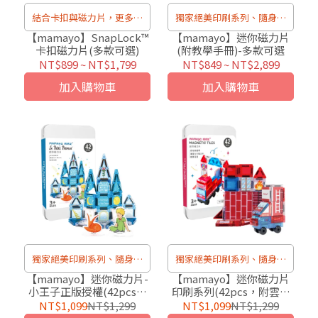
結合卡扣與磁力片，更多創
獨家絕美印刷系列、隨身攜
新玩法
帶超方便！
【mamayo】SnapLock™
【mamayo】迷你磁力片
卡扣磁力片(多款可選)
(附教學手冊)-多款可選
NT$899
~
NT$1,799
NT$849
~
NT$2,899
加入購物車
加入購物車
獨家絕美印刷系列、隨身攜
獨家絕美印刷系列、隨身攜
帶超方便！
帶超方便！
【mamayo】迷你磁力片-
【mamayo】迷你磁力片
小王子正版授權(42pcs，
印刷系列(42pcs，附雲梯
附教學手冊、3款壓克力人
消防車2pcs、教學手冊)
NT$1,099
NT$1,299
NT$1,099
NT$1,299
物角色)