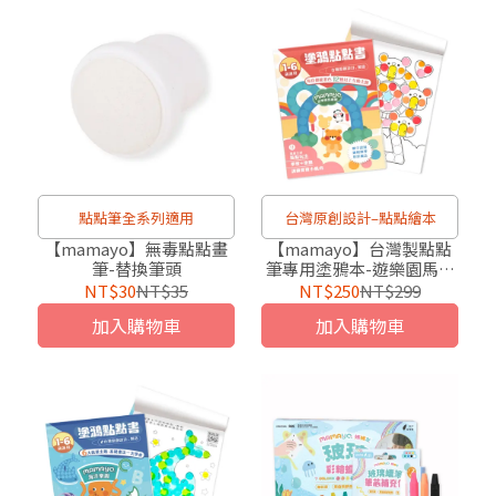
點點筆全系列適用
台灣原創設計–點點繪本
【mamayo】無毒點點畫
【mamayo】台灣製點點
筆-替換筆頭
筆專用塗鴉本-遊樂園馬戲
團(著色本-基礎點線面)
NT$30
NT$35
NT$250
NT$299
加入購物車
加入購物車