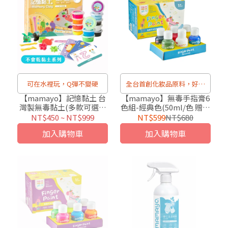
可在水裡玩，Q彈不變硬
全台首創化妝品原料，好洗
不沾手
【mamayo】記憶黏土 台
【mamayo】無毒手指膏6
灣製無毒黏土(多款可選，
色組-經典色(50ml/色 贈操
含壓模、牌卡、擬人配件
作手冊)
NT$450
~
NT$999
NT$599
NT$680
組、操作手冊)
加入購物車
加入購物車