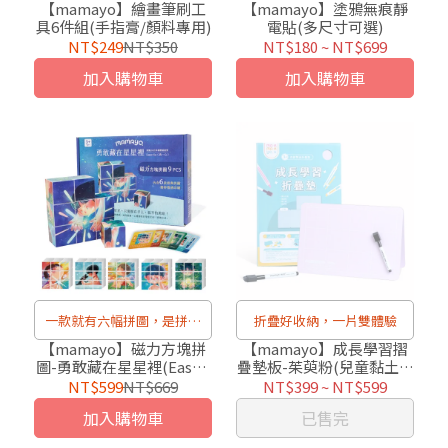
【mamayo】繪畫筆刷工
【mamayo】塗鴉無痕靜
具6件組(手指膏/顏料專用)
電貼(多尺寸可選)
NT$249
NT$350
NT$180
~
NT$699
加入購物車
加入購物車
一款就有六幅拼圖，是拼圖
折疊好收納，一片雙體驗
也是積木
【mamayo】磁力方塊拼
【mamayo】成長學習摺
圖-勇敢藏在星星裡(Eason
疊墊板-茱萸粉(兒童黏土墊
Ko聯名款，附牌卡，
板/書寫板/塗鴉墊板/切割
NT$599
NT$669
NT$399
~
NT$599
9pcs，4公分/顆)
墊板)
加入購物車
已售完