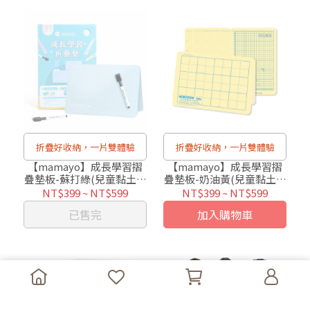
折疊好收納，一片雙體驗
折疊好收納，一片雙體驗
【mamayo】成長學習摺
【mamayo】成長學習摺
疊墊板-蘇打綠(兒童黏土墊
疊墊板-奶油黃(兒童黏土墊
板/書寫板/塗鴉墊板/切割
板/書寫板/塗鴉墊板/切割
NT$399
~
NT$599
NT$399
~
NT$599
墊板)
墊板)
已售完
加入購物車