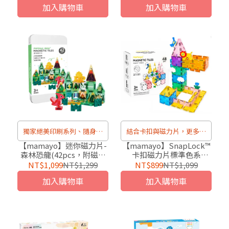
加入購物車
加入購物車
獨家絕美印刷系列、隨身攜
結合卡扣與磁力片，更多創
帶超方便！
新玩法
【mamayo】迷你磁力片-
【mamayo】SnapLock™
森林恐龍(42pcs，附磁吸
卡扣磁力片標準色系
恐龍2pcs、教學手冊)
(48pcs)
NT$1,099
NT$1,299
NT$899
NT$1,099
加入購物車
加入購物車