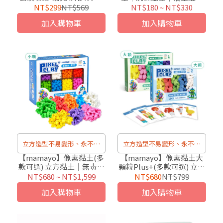
補充瓶(無噴頭)
(多款可選)
NT$299
NT$569
NT$180
~
NT$330
加入購物車
加入購物車
立方造型不易變形、永不乾
立方造型不易變形、永不乾
硬
硬
【mamayo】像素黏土(多
【mamayo】像素黏土大
款可選) 立方黏土｜無毒黏
顆粒Plus+(多款可選) 立方
土｜幼兒黏土｜兒童才藝
黏土｜無毒黏土｜幼兒黏
NT$680
~
NT$1,599
NT$680
NT$799
黏土
土｜兒童才藝黏土
加入購物車
加入購物車