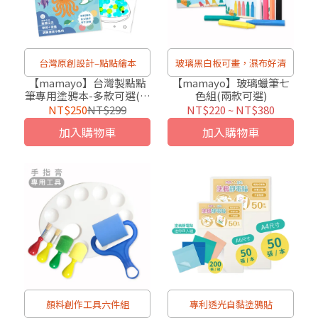
台灣原創設計–點點繪本
玻璃黑白板可畫，濕布好清
【mamayo】台灣製點點
【mamayo】玻璃蠟筆七
筆專用塗鴉本-多款可選(著
色組(兩款可選)
色本-混色/英文/數字/字
NT$250
NT$299
NT$220
~
NT$380
母)
加入購物車
加入購物車
顏料創作工具六件組
專利透光自黏塗鴉貼