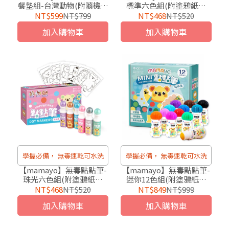
餐墊組-台灣動物(附隨機四
標準六色組(附塗鴉紙，
色環保白板筆)
60ml/色)
NT$599
NT$799
NT$468
NT$520
加入購物車
加入購物車
學握必備， 無毒速乾可水洗
學握必備， 無毒速乾可水洗
【mamayo】無毒點點筆-
【mamayo】無毒點點筆-
珠光六色組(附塗鴉紙，
迷你12色組(附塗鴉紙，
60ml/色)
25ml/色)
NT$468
NT$520
NT$849
NT$999
加入購物車
加入購物車