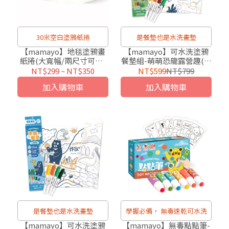
30米空白塗鴉紙捲
是餐墊也是水洗畫墊
【mamayo】地毯塗鴉畫
【mamayo】可水洗塗鴉
紙捲(大寬幅/兩尺寸可選/
餐墊組-萌萌恐龍露營趣(插
不反光/塗鴉必備)
畫家元綺聯名款)(附隨機四
NT$299
~
NT$350
NT$599
NT$799
色環保白板筆)
加入購物車
加入購物車
是餐墊也是水洗畫墊
學握必備， 無毒速乾可水洗
【mamayo】可水洗塗鴉
【mamayo】無毒點點筆-