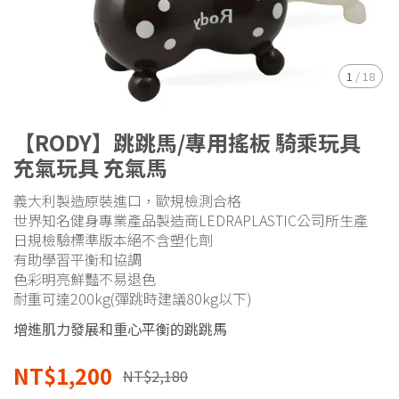
1
/
18
【RODY】跳跳馬/專用搖板 騎乘玩具
充氣玩具 充氣馬
義大利製造原裝進口，歐規檢測合格
世界知名健身專業產品製造商LEDRAPLASTIC公司所生產
日規檢驗標準版本絕不含塑化劑
有助學習平衡和協調
色彩明亮鮮豔不易退色
耐重可達200kg(彈跳時建議80kg以下)
增進肌力發展和重心平衡的跳跳馬
NT$1,200
NT$2,180