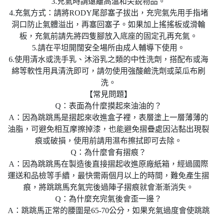
3.充氣時請遠離高溫和尖銳物品。
4.充氣方式：請將RODY尾部塞子拔出，充完氣先用手指堵
洞口防止氣體溢出，再塞回塞子。如果加上搖搖板或滑輪
板，充氣前請先將四隻腳放入底座的固定孔再充氣。
5.請在平坦開闊安全場所由成人輔導下使用。
6.使用清水或洗手乳、沐浴乳之類的中性洗劑，搭配布或海
綿等軟性用具清洗即可，請勿使用強酸鹼洗劑或菜瓜布刷
洗。
【常見問題】
Q：表面為什麼摸起來油油的？
A：因為跳跳馬是摺起來收進盒子裡，表層塗上一層薄薄的
油脂，可避免相互摩擦掉漆，也能避免摺疊處因沾黏出現裂
痕或破損，使用前請用濕布擦拭即可去除。
Q：為什麼會有摺痕？
A：因為跳跳馬在製造後直接摺起收進原廠紙箱，經過國際
運送和品檢等手續，最快需兩個月以上的時間，難免產生摺
痕，將跳跳馬充氣完後過陣子摺痕就會漸漸消失。
Q：為什麼充完氣後會歪一邊？
A：跳跳馬正常的腰圍是65-70公分，如果充氣過度會使跳跳