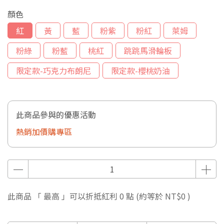
顏色
紅
黃
藍
粉紫
粉紅
萊姆
粉綠
粉藍
桃紅
跳跳馬滑輪板
限定款-巧克力布朗尼
限定款-櫻桃奶油
此商品參與的優惠活動
熱銷加價購專區
此商品 「 最高 」可以折抵紅利
0
點 (約等於
NT$0
)