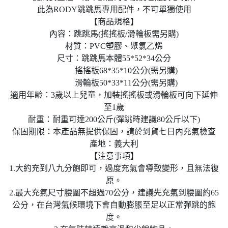
此為RODY跳跳馬專用配件，不可單獨使用
【商品規格】
內容：跳跳馬(搖搖板/滑輪板需另購)
材質：PVC塑膠、聚氯乙烯
尺寸：跳跳馬本體55*52*34公分
搖搖板68*35*10公分(需另購)
滑輪板50*33*11公分(需另購)
適用年齡：3歲以上兒童，加裝搖搖板或滑輪板可向下延伸
至1歲
耐重：耐重可達200公斤(彈跳時建議80公斤以下)
保固期限：本產品無提供保固，請於到貨七日內充氣檢查
產地：義大利
【注意事項】
1.大約充到八九分飽即可，過度充氣會導致變形，且無法復
原。
2.最大充氣尺寸腰圍不超過70公分，建議先充氣到腰圍約65
公分，在台灣氣候環境下會自動膨脹至足以正常彈跳的飽
度。