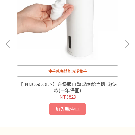
伸手感應就能潔淨雙手
款可
【INNOGOODS】升級版自動感應給皂機-泡沫
【
)
款(一年保固)
NT$829
加入購物車