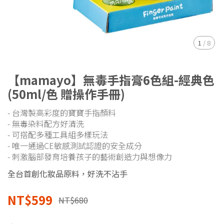
1
/
8
【mamayo】無毒手指膏6色組-經典色
(50ml/色 贈操作手冊)
- 台灣製高彩度的寶寶手指顏料
- 無毒染料配方好清洗
- 可搭配多種工具組多樣玩法
- 唯一通過CE敏感測試認證的安全成分
- 刺激腦部發育培養孩子的藝術創造力與想像力
全台首創化妝品原料，好洗不沾手
NT$599
NT$680