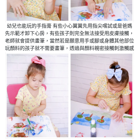
幼兒也能玩的手指膏 有些小心翼翼先用指尖嚐試或是爸媽
先示範才卸下心房，有些孩子則完全無法接受用皮膚接觸，
老師就會提供畫筆，當然若是願意用手或腳或身體其他部位
玩顏料的孩子就不需要畫筆，透過與顏料親密接觸刺激觸感