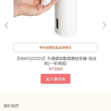
伸手感應就能潔淨雙手
玩具
【INNOGOODS】升級版自動感應給皂機-泡沫
【
款(一年保固)
NT$829
加入購物車
關於我們