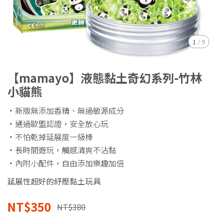
1
/
9
【mamayo】液態黏土奇幻系列-竹林
小貓熊
·新版無添加香精、無過敏源成分
·通過歐盟認證，安全放心玩
·不怕乾掉延展度一級棒
·長時間遊玩，觸感清爽不沾黏
·內附小配件，自由添加樂趣加倍
延展性超好的紓壓黏土玩具
NT$350
NT$380