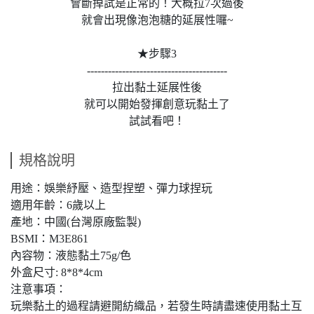
會斷掉試是正常的！大概拉7次過後
就會出現像泡泡糖的延展性囉~
★步驟3
----------------------------------------
拉出黏土延展性後
就可以開始發揮創意玩黏土了
試試看吧！
規格說明
用途：娛樂紓壓、造型捏塑、彈力球捏玩
適用年齡：6歲以上
產地：中國(台灣原廠監製)
BSMI：M3E861
內容物：液態黏土75g/色
外盒尺寸:
8*8*4cm
注意事項：
玩樂黏土的過程請避開紡織品，若發生時請盡速使用黏土互